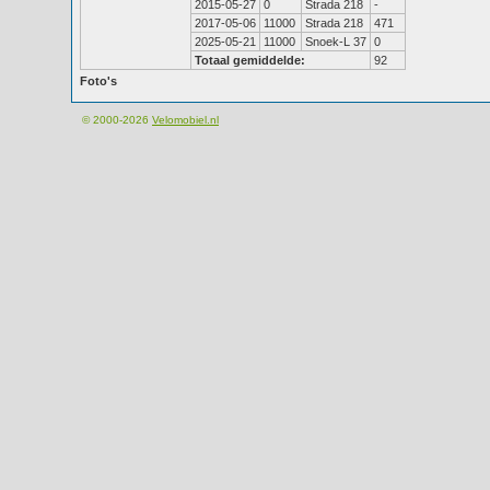
2015-05-27
0
Strada 218
-
2017-05-06
11000
Strada 218
471
2025-05-21
11000
Snoek-L 37
0
Totaal gemiddelde:
92
Foto's
© 2000-2026
Velomobiel.nl