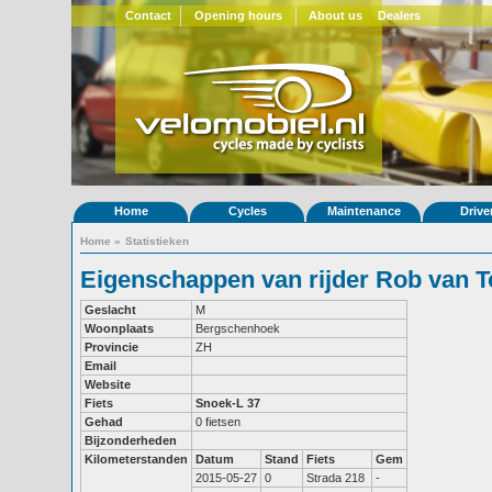
Contact
Opening hours
About us
Dealers
Home
Cycles
Maintenance
Drive
Home
»
Statistieken
Eigenschappen van rijder Rob van T
Geslacht
M
Woonplaats
Bergschenhoek
Provincie
ZH
Email
Website
Fiets
Snoek-L 37
Gehad
0 fietsen
Bijzonderheden
Kilometerstanden
Datum
Stand
Fiets
Gem
2015-05-27
0
Strada 218
-