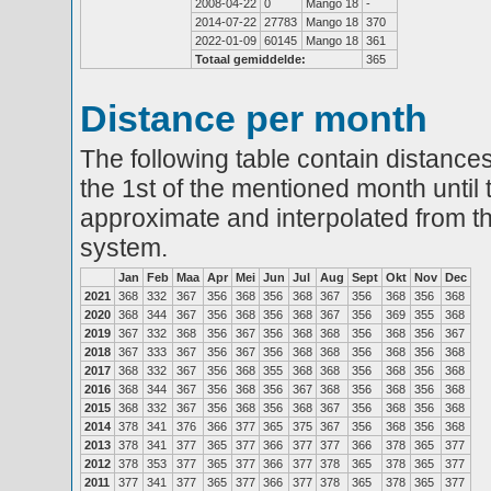
2008-04-22
0
Mango 18
-
2014-07-22
27783
Mango 18
370
2022-01-09
60145
Mango 18
361
Totaal gemiddelde:
365
Distance per month
The following table contain distances
the 1st of the mentioned month until 
approximate and interpolated from th
system.
Jan
Feb
Maa
Apr
Mei
Jun
Jul
Aug
Sept
Okt
Nov
Dec
2021
368
332
367
356
368
356
368
367
356
368
356
368
2020
368
344
367
356
368
356
368
367
356
369
355
368
2019
367
332
368
356
367
356
368
368
356
368
356
367
2018
367
333
367
356
367
356
368
368
356
368
356
368
2017
368
332
367
356
368
355
368
368
356
368
356
368
2016
368
344
367
356
368
356
367
368
356
368
356
368
2015
368
332
367
356
368
356
368
367
356
368
356
368
2014
378
341
376
366
377
365
375
367
356
368
356
368
2013
378
341
377
365
377
366
377
377
366
378
365
377
2012
378
353
377
365
377
366
377
378
365
378
365
377
2011
377
341
377
365
377
366
377
378
365
378
365
377