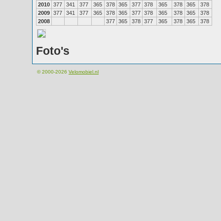
2010
377
341
377
365
378
365
377
378
365
378
365
378
2009
377
341
377
365
378
365
377
378
365
378
365
378
2008
377
365
378
377
365
378
365
378
Foto's
© 2000-2026
Velomobiel.nl