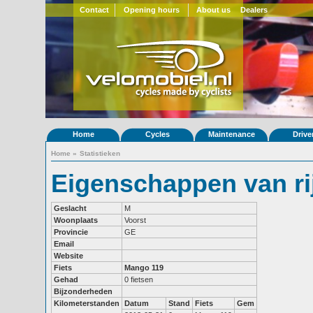
Contact
Opening hours
About us
Dealers
Home
Cycles
Maintenance
Drive
Home
»
Statistieken
Eigenschappen van r
Geslacht
M
Woonplaats
Voorst
Provincie
GE
Email
Website
Fiets
Mango 119
Gehad
0 fietsen
Bijzonderheden
Kilometerstanden
Datum
Stand
Fiets
Gem