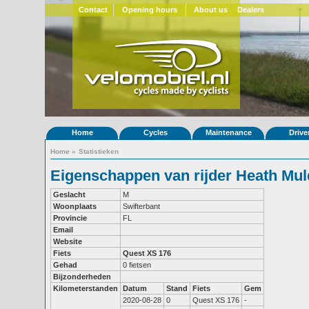
Contact
Opening hours
About us
Dealers
Home
Cycles
Maintenance
Drive
Home
»
Statistieken
Eigenschappen van rijder Heath Mul
Geslacht
M
Woonplaats
Swifterbant
Provincie
FL
Email
Website
Fiets
Quest XS 176
Gehad
0 fietsen
Bijzonderheden
Kilometerstanden
Datum
Stand
Fiets
Gem
2020-08-28
0
Quest XS 176
-