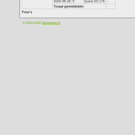
2020-08-28
0
Quest XS 176
-
Totaal gemiddelde:
-
Foto's
© 2000-2026
Velomobiel.nl