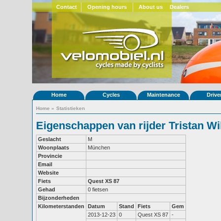
Contact
Opening hours
About us
Dealers
Home
Cycles
Maintenance
Drive
Home
»
Statistieken
Eigenschappen van rijder Tristan Wi
Geslacht
M
Woonplaats
München
Provincie
Email
Website
Fiets
Quest XS 87
Gehad
0 fietsen
Bijzonderheden
Kilometerstanden
Datum
Stand
Fiets
Gem
2013-12-23
0
Quest XS 87
-