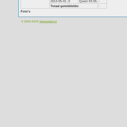
2013-05-01
0
Quest XS 65
-
Totaal gemiddelde:
-
Foto's
© 2000-2026
Velomobiel.nl