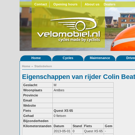
Contact
Opening hours
About us
Dealers
Home
Cycles
Maintenance
Drive
Home
»
Statistieken
Eigenschappen van rijder Colin Beat
Geslacht
M
Woonplaats
Antibes
Provincie
Email
Website
Fiets
Quest XS 65
Gehad
0 fietsen
Bijzonderheden
Kilometerstanden
Datum
Stand
Fiets
Gem
2013-05-01
0
Quest XS 65
-