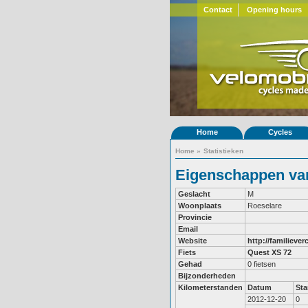
Contact
Opening hours
Home
Cycles
Home
»
Statistieken
Eigenschappen van
Geslacht
M
Woonplaats
Roeselare
Provincie
Email
Website
http://familiever
Fiets
Quest XS 72
Gehad
0 fietsen
Bijzonderheden
Kilometerstanden
Datum
St
2012-12-20
0