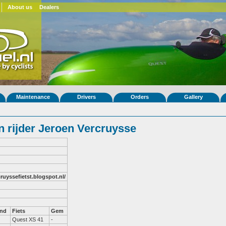
About us
Dealers
Maintenance
Drivers
Orders
Gallery
 rijder Jeroen Vercruysse
cruyssefietst.blogspot.nl/
and
Fiets
Gem
Quest XS 41
-