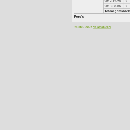
2012-12-20
0
2013-08-06
0
Totaal gemiddel
Foto's
© 2000-2026
Velomobiel.nl