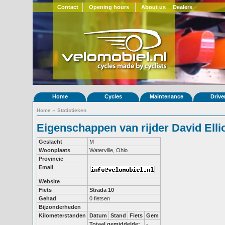
Contact
Opening hours
About us
Dealers
Home
Cycles
Maintenance
Drive
Home
»
Statistieken
Eigenschappen van rijder David Ellio
Geslacht
M
Woonplaats
Waterville, Ohio
Provincie
Email
Website
Fiets
Strada 10
Gehad
0 fietsen
Bijzonderheden
Kilometerstanden
Datum
Stand
Fiets
Gem
Totaal gemiddelde:
-