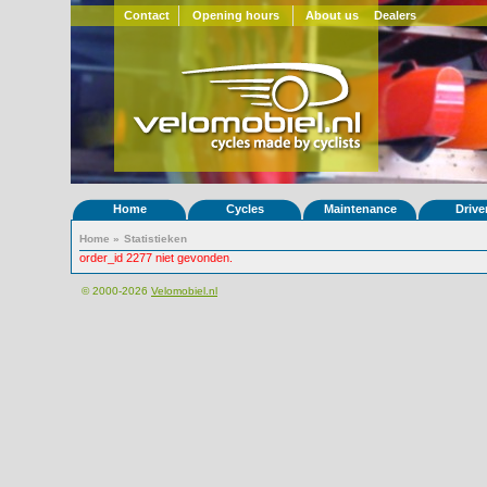
Contact
Opening hours
About us
Dealers
Home
Cycles
Maintenance
Drive
Home
»
Statistieken
order_id 2277 niet gevonden.
© 2000-2026
Velomobiel.nl