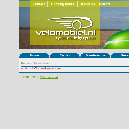
Contact
Opening hours
About us
Dealers
Home
Cycles
Maintenance
Drive
Home
»
Statistieken
order_id 2258 niet gevonden.
© 2000-2026
Velomobiel.nl