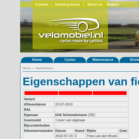
Contact
Opening hours
About us
Dealers
Home
Cycles
Maintenance
Drive
Home
»
Statistieken
Eigenschappen van fi
Variant
Afleverdatum
23-07-2010
RAL
Eigenaar
Drik Schmedemann
(DE)
Gewisseld
1 keer van eigenaar
Bijzonderheden
Kilometerstanden
Datum
Stand
Rijder
Gem
2010-07-23
0
Theo van den Broek
-