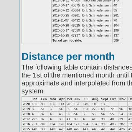
2017-01-31
44500
Theo van den Broek
275
2018-04-17
45075
Drik Schmedemann
40
2019-07-12
45884
Drik Schmedemann
55
2019-08-25
46261
Drik Schmedemann
261
2019-11-07
46432
Drik Schmedemann
70
2020-04-28
47025
Drik Schmedemann
104
2020-06-17
47350
Drik Schmedemann
198
2020-10-25
47937
Drik Schmedemann
137
Totaal gemiddelde:
389
Distance per month
The following table contain distances
the 1st of the mentioned month until 
approximate and interpolated from th
system.
Jan
Feb
Maa
Apr
Mei
Jun
Jul
Aug
Sept
Okt
Nov
D
2020
106
99
106
113
201
167
140
140
136
2019
55
51
55
54
55
54
191
222
69
72
96
10
2018
40
37
40
46
56
54
55
56
54
55
54
56
2017
272
37
40
39
41
39
40
41
39
40
39
41
2016
781
910
114
178
184
177
184
184
393
406
387
32
2015
440
398
440
426
440
426
441
440
426
441
426
45