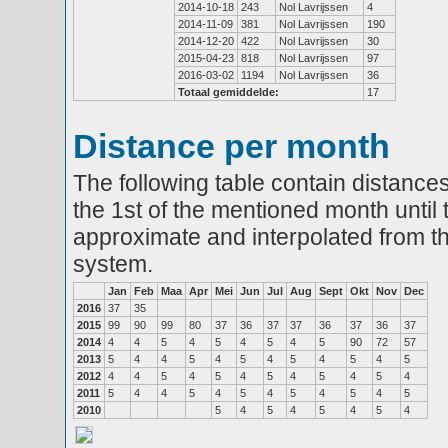
2014-10-18
243
Nol Lavrijssen
4
2014-11-09
381
Nol Lavrijssen
190
2014-12-20
422
Nol Lavrijssen
30
2015-04-23
818
Nol Lavrijssen
97
2016-03-02
1194
Nol Lavrijssen
36
Totaal gemiddelde:
17
Distance per month
The following table contain distances
the 1st of the mentioned month until 
approximate and interpolated from th
system.
Jan
Feb
Maa
Apr
Mei
Jun
Jul
Aug
Sept
Okt
Nov
Dec
2016
37
35
2015
99
90
99
80
37
36
37
37
36
37
36
37
2014
4
4
5
4
5
4
5
4
5
90
72
57
2013
5
4
4
5
4
5
4
5
4
5
4
5
2012
4
4
5
4
5
4
5
4
5
4
5
4
2011
5
4
4
5
4
5
4
5
4
5
4
5
2010
5
4
5
4
5
4
5
4