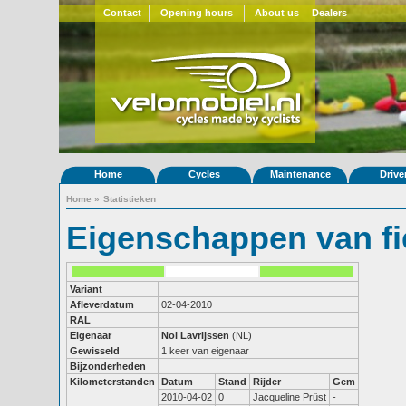
Contact
Opening hours
About us
Dealers
Home
Cycles
Maintenance
Drive
Home
»
Statistieken
Eigenschappen van fi
Variant
Afleverdatum
02-04-2010
RAL
Eigenaar
Nol Lavrijssen
(NL)
Gewisseld
1 keer van eigenaar
Bijzonderheden
Kilometerstanden
Datum
Stand
Rijder
Gem
2010-04-02
0
Jacqueline Prüst
-