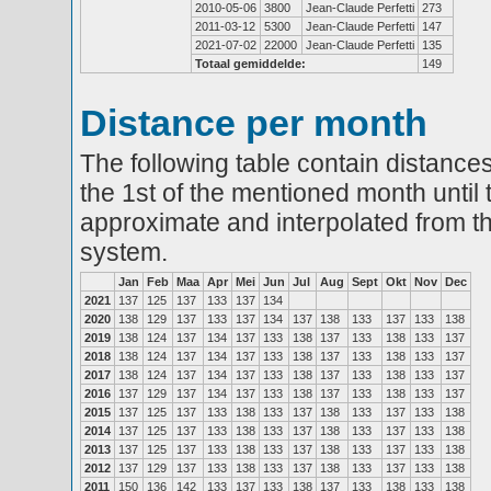
2010-05-06
3800
Jean-Claude Perfetti
273
2011-03-12
5300
Jean-Claude Perfetti
147
2021-07-02
22000
Jean-Claude Perfetti
135
Totaal gemiddelde:
149
Distance per month
The following table contain distances
the 1st of the mentioned month until 
approximate and interpolated from th
system.
Jan
Feb
Maa
Apr
Mei
Jun
Jul
Aug
Sept
Okt
Nov
Dec
2021
137
125
137
133
137
134
2020
138
129
137
133
137
134
137
138
133
137
133
138
2019
138
124
137
134
137
133
138
137
133
138
133
137
2018
138
124
137
134
137
133
138
137
133
138
133
137
2017
138
124
137
134
137
133
138
137
133
138
133
137
2016
137
129
137
134
137
133
138
137
133
138
133
137
2015
137
125
137
133
138
133
137
138
133
137
133
138
2014
137
125
137
133
138
133
137
138
133
137
133
138
2013
137
125
137
133
138
133
137
138
133
137
133
138
2012
137
129
137
133
138
133
137
138
133
137
133
138
2011
150
136
142
133
137
133
138
137
133
138
133
138