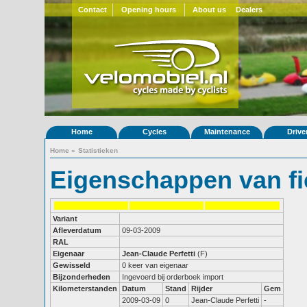
Contact
Opening hours
About us
Dealers
Home
Cycles
Maintenance
Drive
Home
»
Statistieken
Eigenschappen van fi
Variant
Afleverdatum
09-03-2009
RAL
Eigenaar
Jean-Claude Perfetti
(F)
Gewisseld
0 keer van eigenaar
Bijzonderheden
Ingevoerd bij orderboek import
Kilometerstanden
Datum
Stand
Rijder
Gem
2009-03-09
0
Jean-Claude Perfetti
-