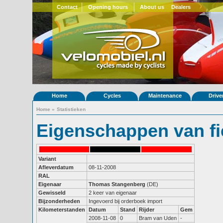
Contact
Opening hours
About us
Dealers
Home
Cycles
Maintenance
Drive
Home
»
Statistieken
Eigenschappen van fi
Variant
Afleverdatum
08-11-2008
RAL
Eigenaar
Thomas Stangenberg
(DE)
Gewisseld
2 keer van eigenaar
Bijzonderheden
Ingevoerd bij orderboek import
Kilometerstanden
Datum
Stand
Rijder
Gem
2008-11-08
0
Bram van Uden
-