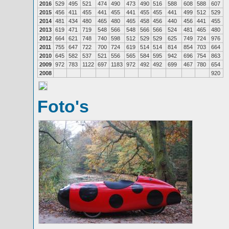
2016
529
495
521
474
490
473
490
516
588
608
588
607
2015
456
411
455
441
455
441
455
455
441
499
512
529
2014
481
434
480
465
480
465
458
456
440
456
441
455
2013
619
471
719
548
566
548
566
566
524
481
465
480
2012
664
621
748
740
598
512
529
529
625
749
724
976
2011
755
647
722
700
724
619
514
514
814
854
703
664
2010
645
582
537
521
556
565
584
595
942
696
754
863
2009
972
783
1122
697
1183
972
492
492
699
467
780
654
2008
920
Foto's