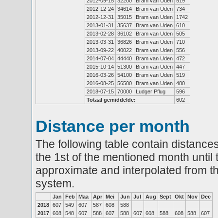
2012-09-15
32200
Bram van Uden
519
2012-12-24
34614
Bram van Uden
734
2012-12-31
35015
Bram van Uden
1742
2013-01-31
35637
Bram van Uden
610
2013-02-28
36102
Bram van Uden
505
2013-03-31
36826
Bram van Uden
710
2013-09-22
40022
Bram van Uden
556
2014-07-04
44440
Bram van Uden
472
2015-10-14
51300
Bram van Uden
447
2016-03-26
54100
Bram van Uden
519
2016-08-25
56500
Bram van Uden
480
2018-07-15
70000
Ludger Pflug
596
Totaal gemiddelde:
602
Distance per month
The following table contain distances
the 1st of the mentioned month until 
approximate and interpolated from th
system.
Jan
Feb
Maa
Apr
Mei
Jun
Jul
Aug
Sept
Okt
Nov
Dec
2018
607
549
607
587
608
588
2017
608
548
607
588
607
588
607
608
588
608
588
607