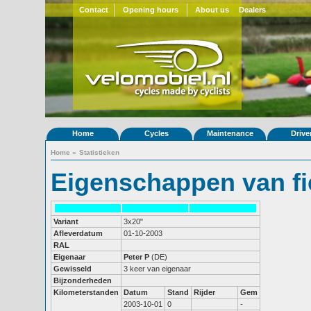
Contact
Opening hours
About us
Dealers
Home
Cycles
Maintenance
Drive
Home
»
Statistieken
Eigenschappen van fi
Variant
3x20"
Afleverdatum
01-10-2003
RAL
Eigenaar
Peter P
(DE)
Gewisseld
3 keer van eigenaar
Bijzonderheden
Kilometerstanden
Datum
Stand
Rijder
Gem
2003-10-01
0
-