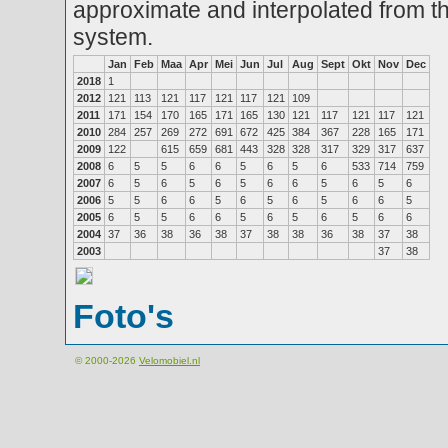
approximate and interpolated from th
system.
Jan
Feb
Maa
Apr
Mei
Jun
Jul
Aug
Sept
Okt
Nov
Dec
2018
1
2012
121
113
121
117
121
117
121
109
2011
171
154
170
165
171
165
130
121
117
121
117
121
2010
284
257
269
272
691
672
425
384
367
228
165
171
2009
122
615
659
681
443
328
328
317
329
317
637
2008
6
5
5
6
6
5
6
5
6
533
714
759
2007
6
5
6
5
6
5
6
6
5
6
5
6
2006
5
5
6
6
5
6
5
6
5
6
6
5
2005
6
5
5
6
6
5
6
5
6
5
6
6
2004
37
36
38
36
38
37
38
38
36
38
37
38
2003
37
38
Foto's
© 2000-2026
Velomobiel.nl