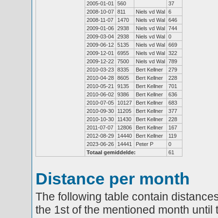
2005-01-01
560
37
2008-10-07
811
Niels vd Wal
6
2008-11-07
1470
Niels vd Wal
646
2009-01-06
2938
Niels vd Wal
744
2009-03-04
2938
Niels vd Wal
0
2009-06-12
5135
Niels vd Wal
669
2009-12-01
6955
Niels vd Wal
322
2009-12-22
7500
Niels vd Wal
789
2010-03-23
8335
Bert Kellner
279
2010-04-28
8605
Bert Kellner
228
2010-05-21
9135
Bert Kellner
701
2010-06-02
9386
Bert Kellner
636
2010-07-05
10127
Bert Kellner
683
2010-09-30
11205
Bert Kellner
377
2010-10-30
11430
Bert Kellner
228
2011-07-07
12806
Bert Kellner
167
2012-08-29
14440
Bert Kellner
119
2023-06-26
14441
Peter P
0
Totaal gemiddelde:
61
Distance per month
The following table contain distances
the 1st of the mentioned month until 