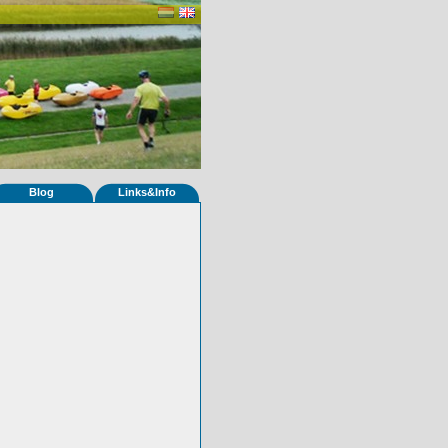
Blog
Links&Info