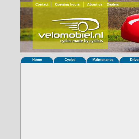
Contact
Opening hours
About us
Dealers
Home
Cycles
Maintenance
Drive
Home
»
Statistieken
Eigenschappen van fiets Quatrevelo
Foto's
© 2000-2026
Velomobiel.nl
Variant
Carbon
Afleverdatum
26-10-2021
RAL
Eigenaar
CyclesJV-Fenioux
(F)
Gewisseld
0 keer van eigenaar
Bijzonderheden