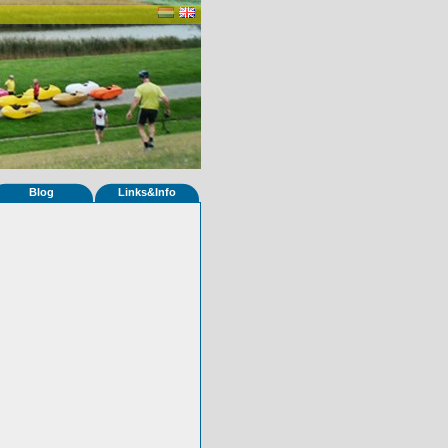
Blog
Links&Info