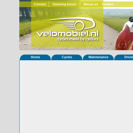
Contact
Opening hours
About us
Dealers
Home
Cycles
Maintenance
Drive
Home
»
Statistieken
Eigenschappen van fiets Quest 830
Foto's
© 2000-2026
Velomobiel.nl
Variant
Afleverdatum
12-05-2018
RAL
Eigenaar
Velomobilcenter.dk
(DK)
Gewisseld
0 keer van eigenaar
Bijzonderheden