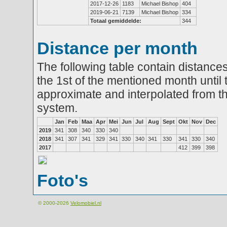
2017-12-26
1183
Michael Bishop
404
2019-06-21
7139
Michael Bishop
334
Totaal gemiddelde:
344
Distance per month
The following table contain distances
the 1st of the mentioned month until 
approximate and interpolated from th
system.
Jan
Feb
Maa
Apr
Mei
Jun
Jul
Aug
Sept
Okt
Nov
Dec
2019
341
308
340
330
340
2018
341
307
341
329
341
330
340
341
330
341
330
340
2017
412
399
398
Foto's
© 2000-2026
Velomobiel.nl