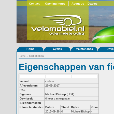
Contact
Opening hours
About us
Dealers
Home
Cycles
Maintenance
Drive
Home
»
Statistieken
Eigenschappen van fi
Variant
carbon
Afleverdatum
28-09-2017
RAL
Eigenaar
Michael Bishop
(USA)
Gewisseld
0 keer van eigenaar
Bijzonderheden
Kilometerstanden
Datum
Stand
Rijder
Gem
2017-09-28
0
Michael Bishop
-