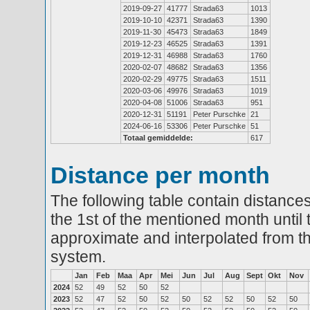
2019-09-27
41777
Strada63
1013
2019-10-10
42371
Strada63
1390
2019-11-30
45473
Strada63
1849
2019-12-23
46525
Strada63
1391
2019-12-31
46988
Strada63
1760
2020-02-07
48682
Strada63
1356
2020-02-29
49775
Strada63
1511
2020-03-06
49976
Strada63
1019
2020-04-08
51006
Strada63
951
2020-12-31
51191
Peter Purschke
21
2024-06-16
53306
Peter Purschke
51
Totaal gemiddelde:
617
Distance per month
The following table contain distances
the 1st of the mentioned month until 
approximate and interpolated from th
system.
Jan
Feb
Maa
Apr
Mei
Jun
Jul
Aug
Sept
Okt
Nov
2024
52
49
52
50
52
2023
52
47
52
50
52
50
52
52
50
52
50