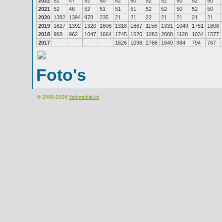
2022
52
47
52
50
52
50
52
52
50
52
50
2021
52
46
52
51
51
51
52
52
50
52
50
2020
1382
1394
978
235
21
21
22
21
21
21
21
2019
1627
1392
1320
1606
1318
1667
1156
1331
1049
1751
1808
2018
968
962
1047
1664
1745
1620
1283
2808
1128
1034
1577
2017
1626
1098
2766
1649
984
794
767
Foto's
© 2000-2026
Velomobiel.nl