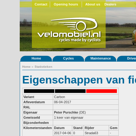
Contact
Opening hours
About us
Dealers
Home
Cycles
Maintenance
Drive
Home
»
Statistieken
Eigenschappen van fi
Variant
Carbon
Afleverdatum
06-04-2017
RAL
Eigenaar
Peter Purschke
(DE)
Gewisseld
1 keer van eigenaar
Bijzonderheden
Kilometerstanden
Datum
Stand
Rijder
Gem
2017-04-06
0
Strada63
-