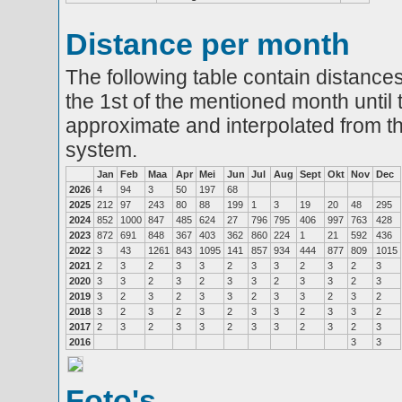
Distance per month
The following table contain distances
the 1st of the mentioned month until 
approximate and interpolated from th
system.
Jan
Feb
Maa
Apr
Mei
Jun
Jul
Aug
Sept
Okt
Nov
Dec
2026
4
94
3
50
197
68
2025
212
97
243
80
88
199
1
3
19
20
48
295
2024
852
1000
847
485
624
27
796
795
406
997
763
428
2023
872
691
848
367
403
362
860
224
1
21
592
436
2022
3
43
1261
843
1095
141
857
934
444
877
809
1015
2021
2
3
2
3
3
2
3
3
2
3
2
3
2020
3
3
2
3
2
3
3
2
3
3
2
3
2019
3
2
3
2
3
3
2
3
3
2
3
2
2018
3
2
3
2
3
2
3
3
2
3
3
2
2017
2
3
2
3
3
2
3
3
2
3
2
3
2016
3
3
Foto's