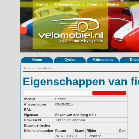
Contact
Opening hours
About us
Dealers
Home
Cycles
Maintenance
Drive
Home
»
Statistieken
Eigenschappen van fi
Variant
Carbon
Afleverdatum
03-10-2016
RAL
Eigenaar
Edwin van den Berg
(NL)
Gewisseld
1 keer van eigenaar
Bijzonderheden
Kilometerstanden
Datum
Stand
Rijder
Gem
2016-10-03
0
Fietser.be
-