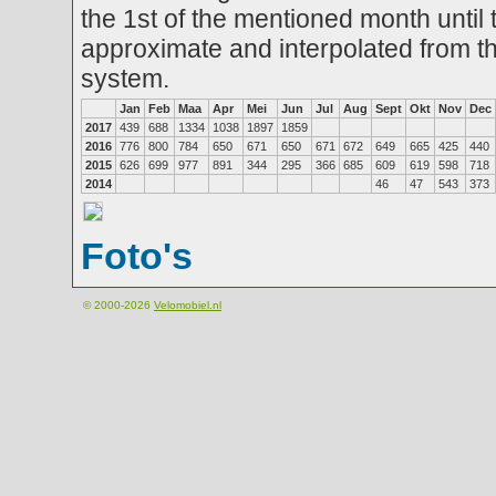
the 1st of the mentioned month until 
approximate and interpolated from th
system.
Jan
Feb
Maa
Apr
Mei
Jun
Jul
Aug
Sept
Okt
Nov
Dec
2017
439
688
1334
1038
1897
1859
2016
776
800
784
650
671
650
671
672
649
665
425
440
2015
626
699
977
891
344
295
366
685
609
619
598
718
2014
46
47
543
373
Foto's
© 2000-2026
Velomobiel.nl