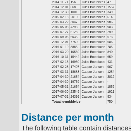
2014-11-21
156
Jules Boetekees
47
2014-12-01
668
Jules Boetekees
1557
2014-12-30
1001
Jules Boetekees
349
2015-02-18
2010
Jules Boetekees
614
2015-03-22
3047
Jules Boetekees
986
2015-05-03
4293
Jules Boetekees
903
2015-07-27
5128
Jules Boetekees
299
2015-09-06
6035
Jules Boetekees
673
2015-12-01
7750
Jules Boetekees
606
2016-01-19
8885
Jules Boetekees
705
2016-03-20
10569
Jules Boetekees
840
2016-10-31
15442
Jules Boetekees
659
2017-02-13
16930
Jules Boetekees
431
2017-02-28
17407
Casper Jansen
967
2017-03-31
18683
Casper Jansen
1254
2017-04-30
21654
Casper Jansen
3012
2017-04-30
19759
Casper Jansen
-
2017-05-31
21654
Casper Jansen
1859
2017-06-30
23549
Casper Jansen
1921
2017-07-31
24399
Casper Jansen
834
Totaal gemiddelde:
750
Distance per month
The following table contain distances