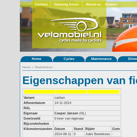
Contact
Opening hours
About us
Dealers
Home
Cycles
Maintenance
Drive
Home
»
Statistieken
Eigenschappen van fi
Variant
carbon
Afleverdatum
14-11-2014
RAL
Eigenaar
Casper Jansen
(NL)
Gewisseld
0 keer van eigenaar
Bijzonderheden
Kilometerstanden
Datum
Stand
Rijder
Gem
2014-08-11
0
Jules Boetekees
-