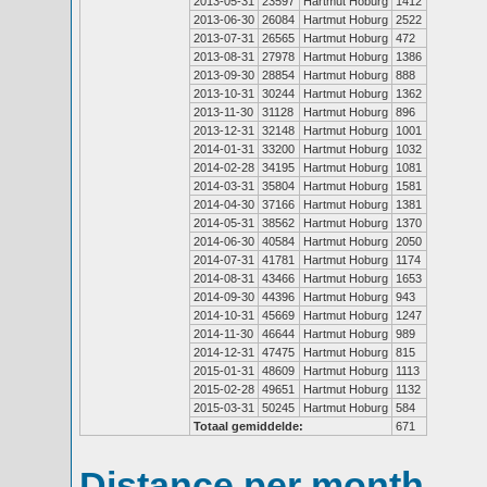
2013-05-31
23597
Hartmut Hoburg
1412
2013-06-30
26084
Hartmut Hoburg
2522
2013-07-31
26565
Hartmut Hoburg
472
2013-08-31
27978
Hartmut Hoburg
1386
2013-09-30
28854
Hartmut Hoburg
888
2013-10-31
30244
Hartmut Hoburg
1362
2013-11-30
31128
Hartmut Hoburg
896
2013-12-31
32148
Hartmut Hoburg
1001
2014-01-31
33200
Hartmut Hoburg
1032
2014-02-28
34195
Hartmut Hoburg
1081
2014-03-31
35804
Hartmut Hoburg
1581
2014-04-30
37166
Hartmut Hoburg
1381
2014-05-31
38562
Hartmut Hoburg
1370
2014-06-30
40584
Hartmut Hoburg
2050
2014-07-31
41781
Hartmut Hoburg
1174
2014-08-31
43466
Hartmut Hoburg
1653
2014-09-30
44396
Hartmut Hoburg
943
2014-10-31
45669
Hartmut Hoburg
1247
2014-11-30
46644
Hartmut Hoburg
989
2014-12-31
47475
Hartmut Hoburg
815
2015-01-31
48609
Hartmut Hoburg
1113
2015-02-28
49651
Hartmut Hoburg
1132
2015-03-31
50245
Hartmut Hoburg
584
Totaal gemiddelde:
671
Distance per month