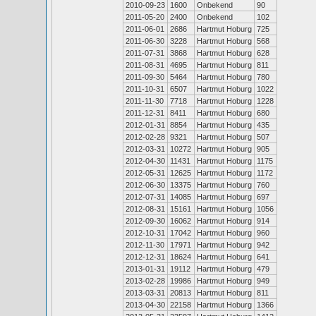
2010-09-23
1600
Onbekend
90
2011-05-20
2400
Onbekend
102
2011-06-01
2686
Hartmut Hoburg
725
2011-06-30
3228
Hartmut Hoburg
568
2011-07-31
3868
Hartmut Hoburg
628
2011-08-31
4695
Hartmut Hoburg
811
2011-09-30
5464
Hartmut Hoburg
780
2011-10-31
6507
Hartmut Hoburg
1022
2011-11-30
7718
Hartmut Hoburg
1228
2011-12-31
8411
Hartmut Hoburg
680
2012-01-31
8854
Hartmut Hoburg
435
2012-02-28
9321
Hartmut Hoburg
507
2012-03-31
10272
Hartmut Hoburg
905
2012-04-30
11431
Hartmut Hoburg
1175
2012-05-31
12625
Hartmut Hoburg
1172
2012-06-30
13375
Hartmut Hoburg
760
2012-07-31
14085
Hartmut Hoburg
697
2012-08-31
15161
Hartmut Hoburg
1056
2012-09-30
16062
Hartmut Hoburg
914
2012-10-31
17042
Hartmut Hoburg
960
2012-11-30
17971
Hartmut Hoburg
942
2012-12-31
18624
Hartmut Hoburg
641
2013-01-31
19112
Hartmut Hoburg
479
2013-02-28
19986
Hartmut Hoburg
949
2013-03-31
20813
Hartmut Hoburg
811
2013-04-30
22158
Hartmut Hoburg
1366