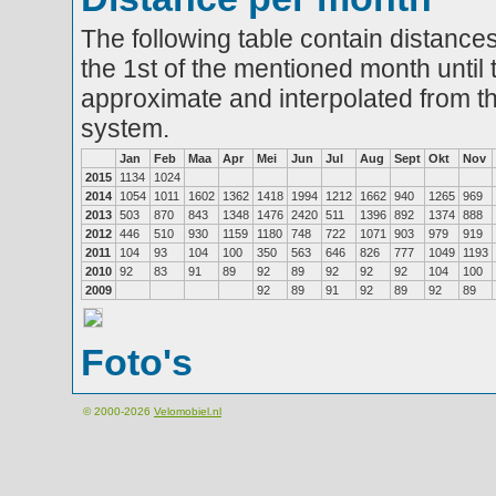
The following table contain distances
the 1st of the mentioned month until 
approximate and interpolated from th
system.
Jan
Feb
Maa
Apr
Mei
Jun
Jul
Aug
Sept
Okt
Nov
2015
1134
1024
2014
1054
1011
1602
1362
1418
1994
1212
1662
940
1265
969
2013
503
870
843
1348
1476
2420
511
1396
892
1374
888
2012
446
510
930
1159
1180
748
722
1071
903
979
919
2011
104
93
104
100
350
563
646
826
777
1049
1193
2010
92
83
91
89
92
89
92
92
92
104
100
2009
92
89
91
92
89
92
89
Foto's
© 2000-2026
Velomobiel.nl