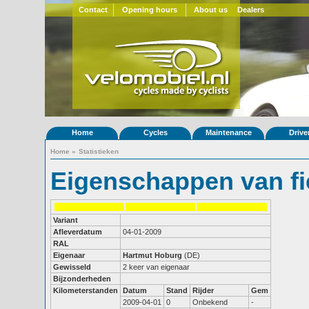
Contact
Opening hours
About us
Dealers
Home
Cycles
Maintenance
Drive
Home
»
Statistieken
Eigenschappen van fi
Variant
Afleverdatum
04-01-2009
RAL
Eigenaar
Hartmut Hoburg
(DE)
Gewisseld
2 keer van eigenaar
Bijzonderheden
Kilometerstanden
Datum
Stand
Rijder
Gem
2009-04-01
0
Onbekend
-