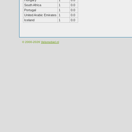
Hungary
1
0.0
South Africa
1
0.0
Portugal
1
0.0
United Arabic Emirates
1
0.0
Iceland
1
0.0
© 2000-2026
Velomobiel.nl