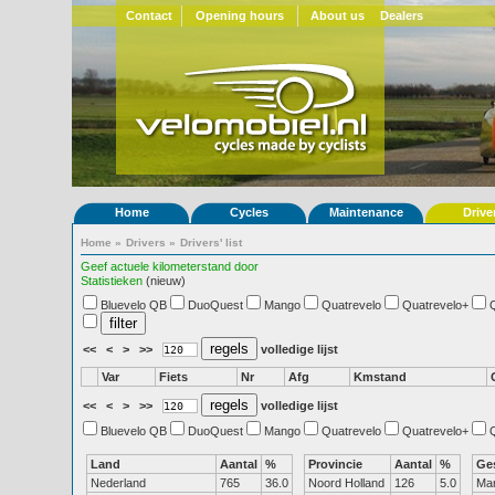
Contact
Opening hours
About us
Dealers
Home
Cycles
Maintenance
Drive
Home
»
Drivers
»
Drivers' list
Geef actuele kilometerstand door
Statistieken
(nieuw)
Bluevelo QB
DuoQuest
Mango
Quatrevelo
Quatrevelo+
<<
<
>
>>
volledige lijst
Var
Fiets
Nr
Afg
Kmstand
<<
<
>
>>
volledige lijst
Bluevelo QB
DuoQuest
Mango
Quatrevelo
Quatrevelo+
Land
Aantal
%
Provincie
Aantal
%
Ge
Nederland
765
36.0
Noord Holland
126
5.0
Ma