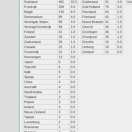
Duitsland
481
22.0
Gelderland
91
4.0
Vr
Frankrijk
208
9.0
Zuid Holland
79
3.0
België
135
6.0
Flevoland
63
2.0
Denemarken
89
4.0
Friesland
42
1.0
Verenigde Staten
88
4.0
Noord Brabant
41
1.0
Verenigd Koninkrijk
58
2.0
Utrecht
40
1.0
Finland
41
1.0
Groningen
36
1.0
Zweden
35
1.0
Overijssel
35
1.0
Zwitserland
28
1.0
Drenthe
19
0.0
Canada
25
1.0
Limburg
18
0.0
Oostenrijk
22
1.0
Zeeland
12
0.0
Noorwegen
13
0.0
Japan
6
0.0
Tsjechië
6
0.0
Italië
5
0.0
Spanje
4
0.0
China
4
0.0
Australië
4
0.0
Saudi Arabia
4
0.0
Thailand
3
0.0
Poland
3
0.0
Ierland
3
0.0
Nieuw Zeeland
3
0.0
Taiwan
2
0.0
Luxenburg
2
0.0
Roemenie
1
0.0