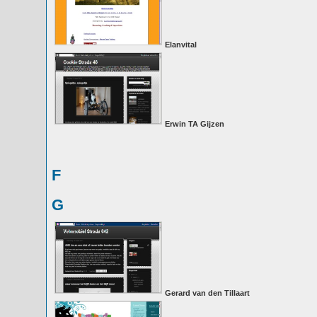
Elanvital
Erwin TA Gijzen
F
G
Gerard van den Tillaart