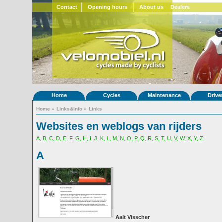
Contact
Opening hours
About us
Dealers
Home
Cycles
Maintenance
Drive
Home
»
Links&Info
»
Links
Websites en weblogs van rijders
A,
B,
C,
D,
E,
F,
G,
H,
I,
J,
K,
L,
M,
N,
O,
P,
Q,
R,
S,
T,
U,
V,
W,
X,
Y,
Z
A
Aalt Visscher