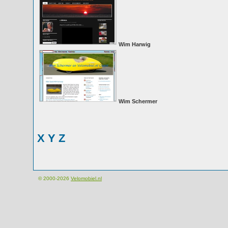
Wim Harwig
Wim Schermer
X
Y
Z
© 2000-2026
Velomobiel.nl