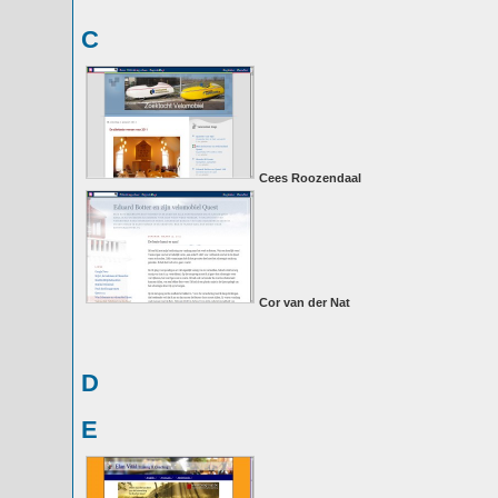
C
Cees Roozendaal
Cor van der Nat
D
E