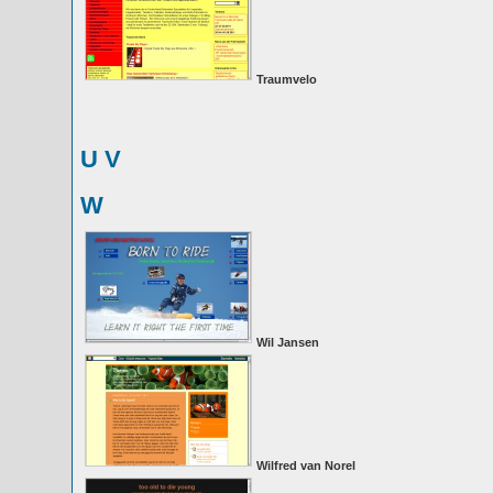
Traumvelo
U
V
W
Wil Jansen
Wilfred van Norel