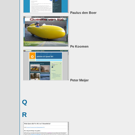
Paulus den Boer
Pe Koomen
Peter Meijer
Q
R