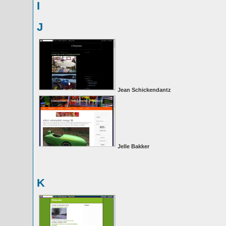
I
J
Jean Schickendantz
Jelle Bakker
K