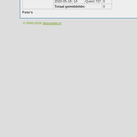
2020-05-18
14
Quest 737
0
Totaal gemiddelde:
0
Foto's
© 2000-2026
Velomobiel.nl