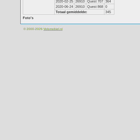
2020-02-25
26910
Quest 707
364
2020-06-24
26910
Quest 868
0
Totaal gemiddelde:
345
Foto's
© 2000-2026
Velomobiel.nl