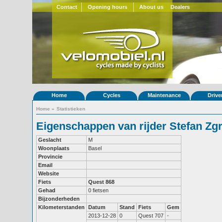
Contact
Opening hours
About us
Dealers
Home
Cycles
Maintenance
Drive
Home
»
Statistieken
Eigenschappen van rijder Stefan Zg
Geslacht
M
Woonplaats
Basel
Provincie
Email
Website
Fiets
Quest 868
Gehad
0 fietsen
Bijzonderheden
Kilometerstanden
Datum
Stand
Fiets
Gem
2013-12-28
0
Quest 707
-