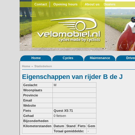
Contact
Opening hours
About us
Dealers
Home
Cycles
Maintenance
Drive
Home
»
Statistieken
Eigenschappen van rijder B de J
Geslacht
M
Woonplaats
Provincie
Email
Website
Fiets
Quest XS 71
Gehad
0 fietsen
Bijzonderheden
Kilometerstanden
Datum
Stand
Fiets
Gem
Totaal gemiddelde:
-