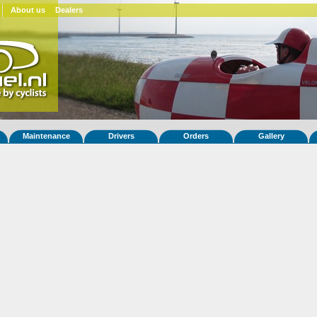
About us
Dealers
Maintenance
Drivers
Orders
Gallery
 fiets Quest XS 71
ar