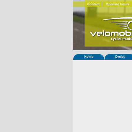
Contact
Opening hours
Home
Cycles
Home
»
Statistieken
Eigenschappen van
Foto's
© 2000-2026
Velomobiel.nl
Variant
carbon
Afleverdatum
08-06-2013
RAL
Eigenaar
B de J
(NL)
Gewisseld
0 keer van eigena
Bijzonderheden