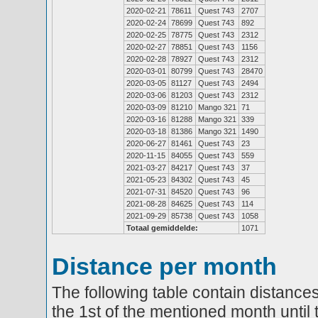
2020-02-21
78611
Quest 743
2707
2020-02-24
78699
Quest 743
892
2020-02-25
78775
Quest 743
2312
2020-02-27
78851
Quest 743
1156
2020-02-28
78927
Quest 743
2312
2020-03-01
80799
Quest 743
28470
2020-03-05
81127
Quest 743
2494
2020-03-06
81203
Quest 743
2312
2020-03-09
81210
Mango 321
71
2020-03-16
81288
Mango 321
339
2020-03-18
81386
Mango 321
1490
2020-06-27
81461
Quest 743
23
2020-11-15
84055
Quest 743
559
2021-03-27
84217
Quest 743
37
2021-05-23
84302
Quest 743
45
2021-07-31
84520
Quest 743
96
2021-08-28
84625
Quest 743
114
2021-09-29
85738
Quest 743
1058
Totaal gemiddelde:
1071
Distance per month
The following table contain distances
the 1st of the mentioned month until 