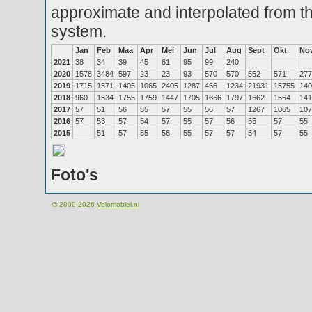
approximate and interpolated from th
system.
Jan
Feb
Maa
Apr
Mei
Jun
Jul
Aug
Sept
Okt
No
2021
38
34
39
45
61
95
99
240
2020
1578
3484
597
23
23
93
570
570
552
571
277
2019
1715
1571
1405
1065
2405
1287
466
1234
21931
15755
140
2018
960
1534
1755
1759
1447
1705
1666
1797
1662
1564
141
2017
57
51
56
55
57
55
56
57
1267
1065
107
2016
57
53
57
54
57
55
57
56
55
57
55
2015
51
57
55
56
55
57
57
54
57
55
Foto's
© 2000-2026
Velomobiel.nl