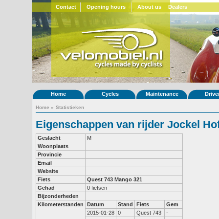
Contact
Opening hours
About us
Dealers
Home
Cycles
Maintenance
Drive
Home
»
Statistieken
Eigenschappen van rijder Jockel H
Geslacht
M
Woonplaats
Provincie
Email
Website
Fiets
Quest 743
Mango 321
Gehad
0 fietsen
Bijzonderheden
Kilometerstanden
Datum
Stand
Fiets
Gem
2015-01-28
0
Quest 743
-