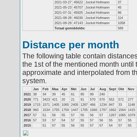
2021-03-27
45622
Jockel Hofmann
37
2021-05-23
45707
Jockel Hofmann
45
2021-07-31
45925
Jockel Hofmann
96
2021-08-28
46030
Jockel Hofmann
114
2021-09-29
47143
Jockel Hofmann
1058
Totaal gemiddelde:
589
Distance per month
The following table contain distances
the 1st of the mentioned month until 
approximate and interpolated from th
system.
Jan
Feb
Maa
Apr
Mei
Jun
Jul
Aug
Sept
Okt
Nov
2021
38
34
39
45
61
95
99
240
2020
771
3423
421
20
21
91
570
570
552
571
277
2019
1715
1571
1405
1065
2405
1287
466
1234
847
33
1148
2018
960
1534
1755
1759
1447
1705
1666
1797
1662
1564
1415
2017
57
51
56
55
57
55
56
57
1267
1065
1079
2016
57
53
57
54
57
55
57
56
55
57
55
2015
51
57
55
56
55
57
57
54
57
55