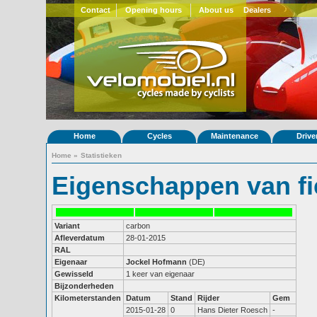
Contact
Opening hours
About us
Dealers
Home
Cycles
Maintenance
Drive
Home
»
Statistieken
Eigenschappen van fi
Variant
carbon
Afleverdatum
28-01-2015
RAL
Eigenaar
Jockel Hofmann
(DE)
Gewisseld
1 keer van eigenaar
Bijzonderheden
Kilometerstanden
Datum
Stand
Rijder
Gem
2015-01-28
0
Hans Dieter Roesch
-