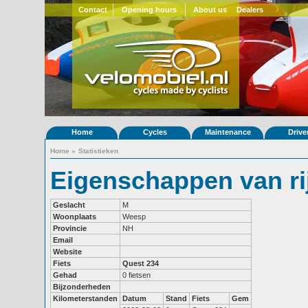
Contact
Opening hours
About us
Dealers
Home
Cycles
Maintenance
Drive
Home
»
Statistieken
Eigenschappen van ri
Geslacht
M
Woonplaats
Weesp
Provincie
NH
Email
Website
Fiets
Quest 234
Gehad
0 fietsen
Bijzonderheden
Kilometerstanden
Datum
Stand
Fiets
Gem