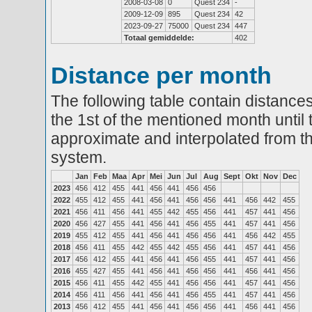
2008-03-08
0
Quest 234
-
2009-12-09
895
Quest 234
42
2023-09-27
75000
Quest 234
447
Totaal gemiddelde:
402
Distance per month
The following table contain distances
the 1st of the mentioned month until 
approximate and interpolated from th
system.
Jan
Feb
Maa
Apr
Mei
Jun
Jul
Aug
Sept
Okt
Nov
Dec
2023
456
412
455
441
456
441
456
456
2022
455
412
455
441
456
441
456
456
441
456
442
455
2021
456
411
456
441
455
442
455
456
441
457
441
456
2020
456
427
455
441
456
441
456
455
441
457
441
456
2019
455
412
455
441
456
441
456
456
441
456
442
455
2018
456
411
455
442
455
442
455
456
441
457
441
456
2017
456
412
455
441
456
441
456
455
441
457
441
456
2016
455
427
455
441
456
441
456
456
441
456
441
456
2015
456
411
455
442
455
441
456
456
441
457
441
456
2014
456
411
456
441
456
441
456
455
441
457
441
456
2013
456
412
455
441
456
441
456
456
441
456
441
456