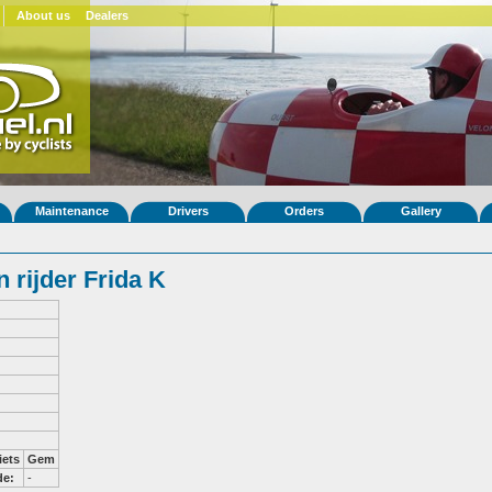
About us
Dealers
Maintenance
Drivers
Orders
Gallery
 rijder Frida K
iets
Gem
de:
-