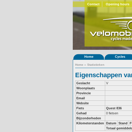
Contact
Opening hours
Home
Cycles
Home
»
Statistieken
Eigenschappen van
Geslacht
V
Woonplaats
Provincie
Email
Website
Fiets
Quest 836
Gehad
0 fietsen
Bijzonderheden
Kilometerstanden
Datum
Stand
F
Totaal gemiddel