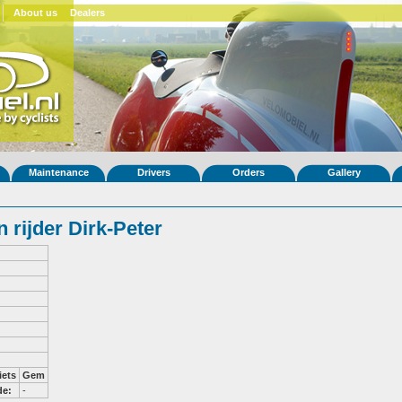
About us
Dealers
Maintenance
Drivers
Orders
Gallery
rijder Dirk-Peter
iets
Gem
de:
-