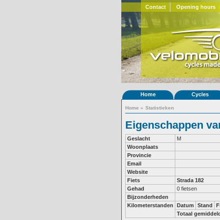
Contact
Opening hours
Home
Cycles
Home
»
Statistieken
Eigenschappen van 
Geslacht
M
Woonplaats
Provincie
Email
Website
Fiets
Strada 182
Gehad
0 fietsen
Bijzonderheden
Kilometerstanden
Datum
Stand
F
Totaal gemiddel