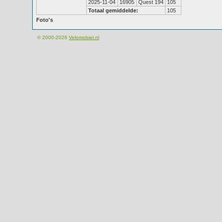
2025-11-04
16905
Quest 194
105
Totaal gemiddelde:
105
Foto's
© 2000-2026
Velomobiel.nl