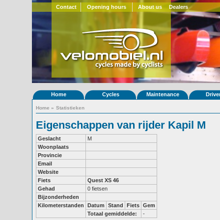
Contact
Opening hours
About us
Dealers
Home
Cycles
Maintenance
Drive
Home
»
Statistieken
Eigenschappen van rijder Kapil M
Geslacht
M
Woonplaats
Provincie
Email
Website
Fiets
Quest XS 46
Gehad
0 fietsen
Bijzonderheden
Kilometerstanden
Datum
Stand
Fiets
Gem
Totaal gemiddelde:
-