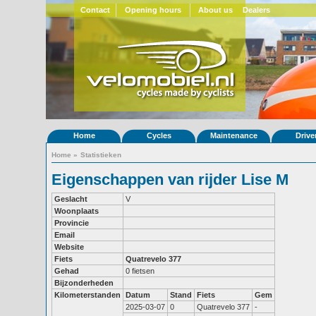
Contact
Opening hours
About us
Dealers
Home
Cycles
Maintenance
Drive
Home
»
Statistieken
Eigenschappen van rijder Lise M
Geslacht
V
Woonplaats
Provincie
Email
Website
Fiets
Quatrevelo 377
Gehad
0 fietsen
Bijzonderheden
Kilometerstanden
Datum
Stand
Fiets
Gem
2025-03-07
0
Quatrevelo 377
-