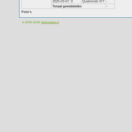
2025-03-07
0
Quatrevelo 377
-
Totaal gemiddelde:
-
Foto's
© 2000-2026
Velomobiel.nl