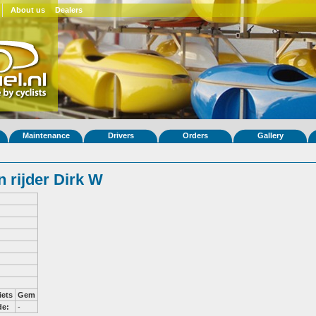
About us
Dealers
Maintenance
Drivers
Orders
Gallery
 rijder Dirk W
iets
Gem
de:
-