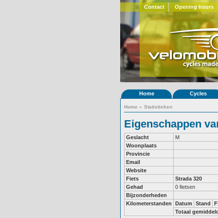
Contact
Opening hours
Home
Cycles
Home
»
Statistieken
Eigenschappen van
Geslacht
M
Woonplaats
Provincie
Email
Website
Fiets
Strada 320
Gehad
0 fietsen
Bijzonderheden
Kilometerstanden
Datum
Stand
F
Totaal gemiddel