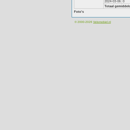
2024-03-06
0
Totaal gemiddel
Foto's
© 2000-2026
Velomobiel.nl