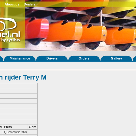
About us
Dealers
Maintenance
Drivers
Orders
Gallery
 rijder Terry M
d
Fiets
Gem
Quatrevelo 368
-