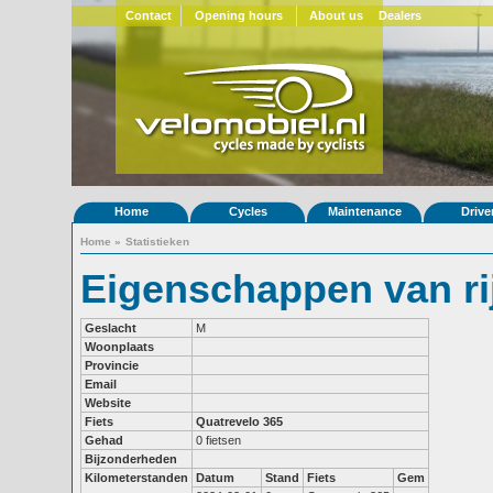
Contact
Opening hours
About us
Dealers
Home
Cycles
Maintenance
Drive
Home
»
Statistieken
Eigenschappen van ri
Geslacht
M
Woonplaats
Provincie
Email
Website
Fiets
Quatrevelo 365
Gehad
0 fietsen
Bijzonderheden
Kilometerstanden
Datum
Stand
Fiets
Gem