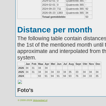
2024-02-01
0
Quatrevelo 365
-
2024-02-01
0
Quatrevelo 365
-
2024-09-23
711
Quatrevelo 365
92
2026-05-23
1383
Quatrevelo 365
34
Totaal gemiddelde:
50
Distance per month
The following table contain distances
the 1st of the mentioned month until 
approximate and interpolated from th
system.
Jan
Feb
Maa
Apr
Mei
Jun
Jul
Aug
Sept
Okt
Nov
Dec
2026
34
31
34
34
2025
34
31
34
34
34
33
34
35
33
34
34
34
2024
93
91
94
91
94
93
76
34
33
35
Foto's
© 2000-2026
Velomobiel.nl