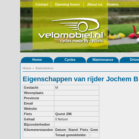
Contact
Opening hours
About us
Dealers
Home
Cycles
Maintenance
Drive
Home
»
Statistieken
Eigenschappen van rijder Jochem B
Geslacht
M
Woonplaats
Provincie
Email
Website
Fiets
Quest 296
Gehad
0 fietsen
Bijzonderheden
Kilometerstanden
Datum
Stand
Fiets
Gem
Totaal gemiddelde:
-