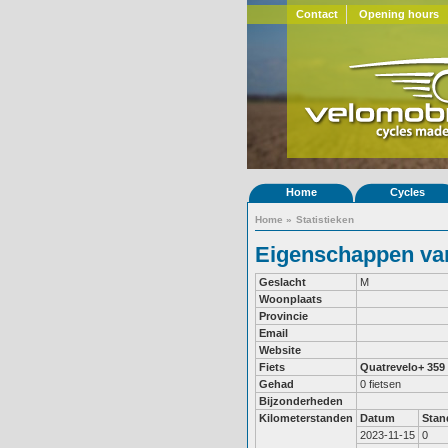
Contact
Opening hours
Home
Cycles
Home
»
Statistieken
Eigenschappen van 
Geslacht
M
Woonplaats
Provincie
Email
Website
Fiets
Quatrevelo+ 359
Gehad
0 fietsen
Bijzonderheden
Kilometerstanden
Datum
Stan
2023-11-15
0