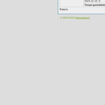
2023-11-15
0
Totaal gemiddel
Foto's
© 2000-2026
Velomobiel.nl