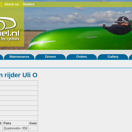
About us
Dealers
Maintenance
Drivers
Orders
Gallery
rijder Uli O
d
Fiets
Gem
Quatrevelo+ 359
-