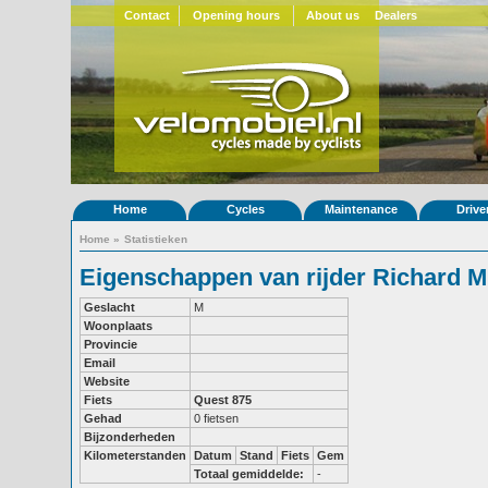
Contact
Opening hours
About us
Dealers
Home
Cycles
Maintenance
Drive
Home
»
Statistieken
Eigenschappen van rijder Richard M
Geslacht
M
Woonplaats
Provincie
Email
Website
Fiets
Quest 875
Gehad
0 fietsen
Bijzonderheden
Kilometerstanden
Datum
Stand
Fiets
Gem
Totaal gemiddelde:
-