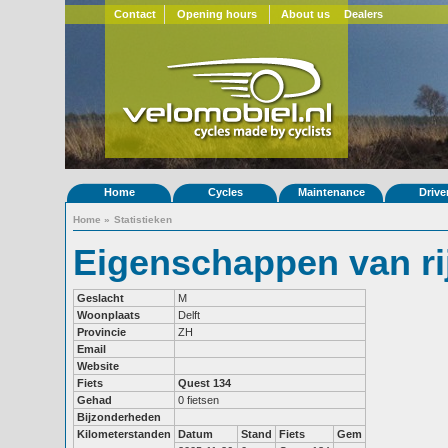
Contact
Opening hours
About us
Dealers
Home
Cycles
Maintenance
Drive
Home
»
Statistieken
Eigenschappen van rij
Geslacht
M
Woonplaats
Delft
Provincie
ZH
Email
Website
Fiets
Quest 134
Gehad
0 fietsen
Bijzonderheden
Kilometerstanden
Datum
Stand
Fiets
Gem