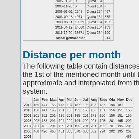
2005-11-26
0
Quest 134
-
2005-11-26
0
Quest 134
-
2006-05-01
2343
Quest 134
457
2006-09-18
4071
Quest 134
375
2009-08-11
10939
Quest 134
197
2011-04-12
14000
Quest 134
153
2011-12-20
15571
Quest 134
190
Totaal gemiddelde:
214
Distance per month
The following table contain distances
the 1st of the mentioned month until 
approximate and interpolated from th
system.
Jan
Feb
Maa
Apr
Mei
Jun
Jul
Aug
Sept
Okt
Nov
Dec
2011
155
141
156
173
194
187
193
193
187
194
187
2010
156
141
155
151
156
151
155
156
151
156
151
156
2009
201
182
201
195
201
195
201
171
150
156
151
156
2008
202
188
201
194
202
194
202
201
195
201
195
201
2007
201
182
201
195
201
195
201
201
195
201
195
201
2006
466
420
465
451
383
370
383
382
294
202
195
201
2005
466