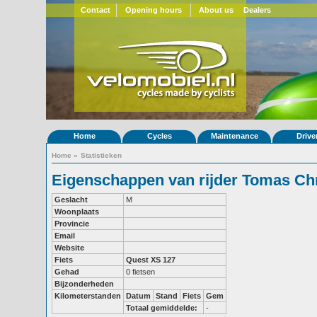
Contact
Opening hours
About us
Dealers
Home
Cycles
Maintenance
Drive
Home
»
Statistieken
Eigenschappen van rijder Tomas Chr
Geslacht
M
Woonplaats
Provincie
Email
Website
Fiets
Quest XS 127
Gehad
0 fietsen
Bijzonderheden
Kilometerstanden
Datum
Stand
Fiets
Gem
Totaal gemiddelde:
-