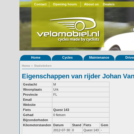
Contact
Opening hours
About us
Dealers
Home
Cycles
Maintenance
Drive
Home
»
Statistieken
Eigenschappen van rijder Johan Va
Geslacht
M
Woonplaats
Urk
Provincie
FL
Email
Website
Fiets
Quest 143
Gehad
0 fietsen
Bijzonderheden
Kilometerstanden
Datum
Stand
Fiets
Gem
2012-07-30
0
Quest 143
-