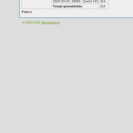
2020-03-03
28655
Quest 143
314
Totaal gemiddelde:
314
Foto's
© 2000-2026
Velomobiel.nl