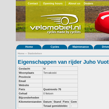
Contact
Opening hours
About us
Dealers
Home
Cycles
Maintenance
Drive
Home
»
Statistieken
Eigenschappen van rijder Juho Vuot
Geslacht
M
Woonplaats
Tervakoski
Provincie
Email
Website
Fiets
Quatrevelo 76
Gehad
0 fietsen
Bijzonderheden
Kilometerstanden
Datum
Stand
Fiets
Gem
Totaal gemiddelde:
-