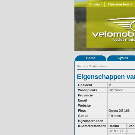
Contact
Opening hours
Home
Cycles
Home
»
Statistieken
Eigenschappen van 
Geslacht
M
Woonplaats
Glenwood
Provincie
Email
Website
Fiets
Quest XS 166
Gehad
0 fietsen
Bijzonderheden
Kilometerstanden
Datum
Stan
2018-10-19
0