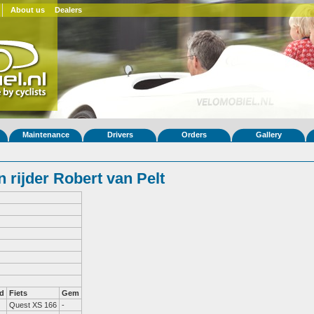
About us
Dealers
Maintenance
Drivers
Orders
Gallery
rijder Robert van Pelt
d
Fiets
Gem
Quest XS 166
-