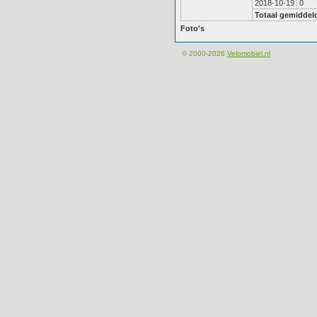
2018-10-19
0
Totaal gemiddel
Foto's
© 2000-2026
Velomobiel.nl