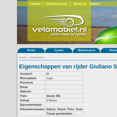
Contact
Opening hours
About us
Dealers
Home
Cycles
Maintenance
Drive
Home
»
Statistieken
Eigenschappen van rijder Giuliano S
Geslacht
M
Woonplaats
Lugo
Provincie
Email
Website
Fiets
Quest 300
Gehad
0 fietsen
Bijzonderheden
Kilometerstanden
Datum
Stand
Fiets
Gem
Totaal gemiddelde:
-